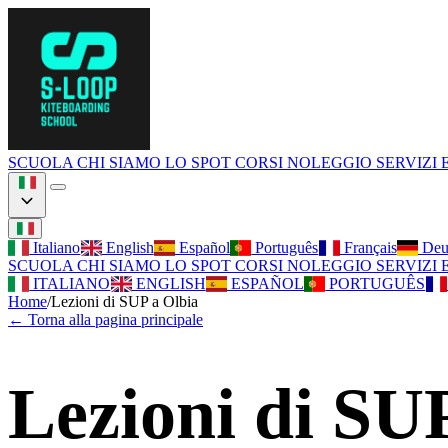
SCUOLA
CHI SIAMO
LO SPOT
CORSI
NOLEGGIO
SERVIZI
Italiano
English
Español
Português
Français
Deu
SCUOLA
CHI SIAMO
LO SPOT
CORSI
NOLEGGIO
SERVIZI
ITALIANO
ENGLISH
ESPAÑOL
PORTUGUÊS
Home
/
Lezioni di SUP a Olbia
←
Torna alla pagina principale
Lezioni di SUP