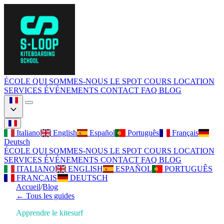
ÉCOLE
QUI SOMMES-NOUS
LE SPOT
COURS
LOCATION
SERVICES
ÉVÉNEMENTS
CONTACT
FAQ
BLOG
Italiano
English
Español
Português
Français
Deutsch
ÉCOLE
QUI SOMMES-NOUS
LE SPOT
COURS
LOCATION
SERVICES
ÉVÉNEMENTS
CONTACT
FAQ
BLOG
ITALIANO
ENGLISH
ESPAÑOL
PORTUGUÊS
FRANÇAIS
DEUTSCH
Accueil
/
Blog
←
Tous les guides
Apprendre le kitesurf