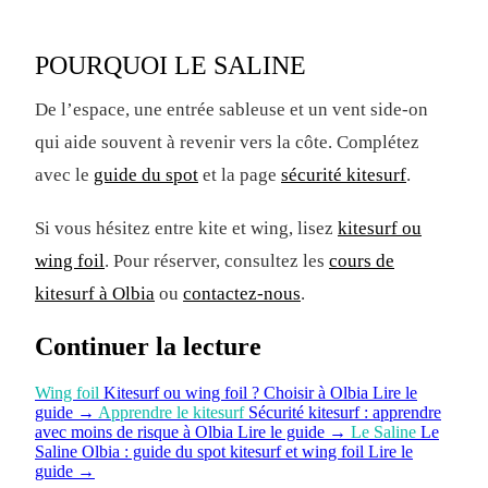
POURQUOI LE SALINE
De l’espace, une entrée sableuse et un vent side-on
qui aide souvent à revenir vers la côte. Complétez
avec le
guide du spot
et la page
sécurité kitesurf
.
Si vous hésitez entre kite et wing, lisez
kitesurf ou
wing foil
. Pour réserver, consultez les
cours de
kitesurf à Olbia
ou
contactez-nous
.
Continuer la lecture
Wing foil
Kitesurf ou wing foil ? Choisir à Olbia
Lire le
guide
→
Apprendre le kitesurf
Sécurité kitesurf : apprendre
avec moins de risque à Olbia
Lire le guide
→
Le Saline
Le
Saline Olbia : guide du spot kitesurf et wing foil
Lire le
guide
→