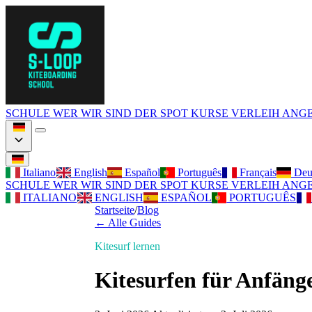
SCHULE
WER WIR SIND
DER SPOT
KURSE
VERLEIH
ANG
Italiano
English
Español
Português
Français
Deu
SCHULE
WER WIR SIND
DER SPOT
KURSE
VERLEIH
ANG
ITALIANO
ENGLISH
ESPAÑOL
PORTUGUÊS
Startseite
/
Blog
←
Alle Guides
Kitesurf lernen
Kitesurfen für Anfänger