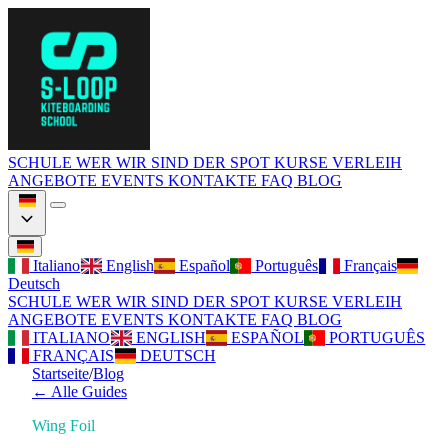
SCHULE
WER WIR SIND
DER SPOT
KURSE
VERLEIH
ANGEBOTE
EVENTS
KONTAKTE
FAQ
BLOG
Italiano
English
Español
Português
Français
Deutsch
SCHULE
WER WIR SIND
DER SPOT
KURSE
VERLEIH
ANGEBOTE
EVENTS
KONTAKTE
FAQ
BLOG
ITALIANO
ENGLISH
ESPAÑOL
PORTUGUÊS
FRANÇAIS
DEUTSCH
Startseite
/
Blog
←
Alle Guides
Wing Foil