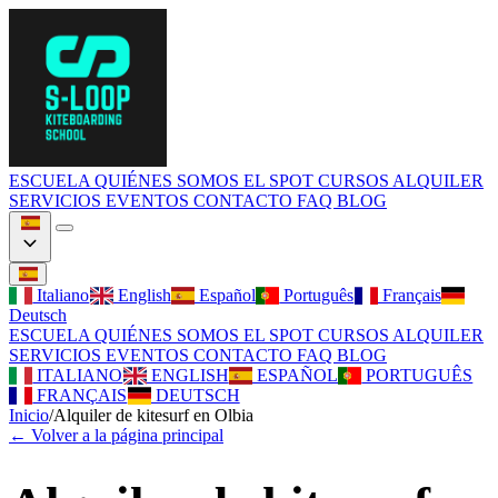
ESCUELA
QUIÉNES SOMOS
EL SPOT
CURSOS
ALQUILER
SERVICIOS
EVENTOS
CONTACTO
FAQ
BLOG
Italiano
English
Español
Português
Français
Deutsch
ESCUELA
QUIÉNES SOMOS
EL SPOT
CURSOS
ALQUILER
SERVICIOS
EVENTOS
CONTACTO
FAQ
BLOG
ITALIANO
ENGLISH
ESPAÑOL
PORTUGUÊS
FRANÇAIS
DEUTSCH
Inicio
/
Alquiler de kitesurf en Olbia
←
Volver a la página principal