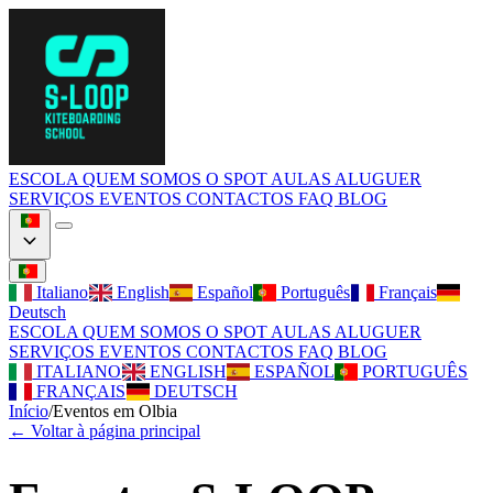
ESCOLA
QUEM SOMOS
O SPOT
AULAS
ALUGUER
SERVIÇOS
EVENTOS
CONTACTOS
FAQ
BLOG
Italiano
English
Español
Português
Français
Deutsch
ESCOLA
QUEM SOMOS
O SPOT
AULAS
ALUGUER
SERVIÇOS
EVENTOS
CONTACTOS
FAQ
BLOG
ITALIANO
ENGLISH
ESPAÑOL
PORTUGUÊS
FRANÇAIS
DEUTSCH
Início
/
Eventos em Olbia
←
Voltar à página principal