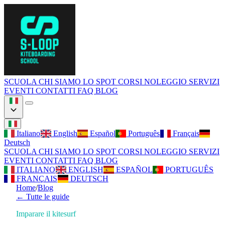
SCUOLA
CHI SIAMO
LO SPOT
CORSI
NOLEGGIO
SERVIZI
EVENTI
CONTATTI
FAQ
BLOG
Italiano
English
Español
Português
Français
Deutsch
SCUOLA
CHI SIAMO
LO SPOT
CORSI
NOLEGGIO
SERVIZI
EVENTI
CONTATTI
FAQ
BLOG
ITALIANO
ENGLISH
ESPAÑOL
PORTUGUÊS
FRANÇAIS
DEUTSCH
Home
/
Blog
←
Tutte le guide
Imparare il kitesurf