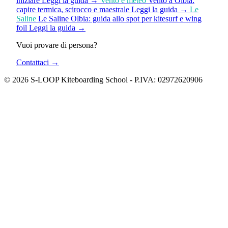
iniziare
Leggi la guida
→
Vento e meteo
Vento a Olbia:
capire termica, scirocco e maestrale
Leggi la guida
→
Le
Saline
Le Saline Olbia: guida allo spot per kitesurf e wing
foil
Leggi la guida
→
Vuoi provare di persona?
Contattaci
→
© 2026 S-LOOP Kiteboarding School - P.IVA: 02972620906