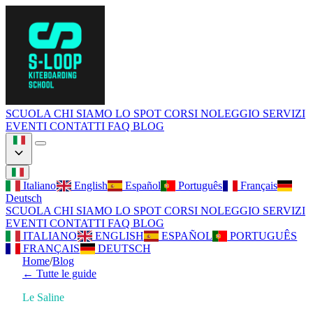
SCUOLA
CHI SIAMO
LO SPOT
CORSI
NOLEGGIO
SERVIZI
EVENTI
CONTATTI
FAQ
BLOG
Italiano
English
Español
Português
Français
Deutsch
SCUOLA
CHI SIAMO
LO SPOT
CORSI
NOLEGGIO
SERVIZI
EVENTI
CONTATTI
FAQ
BLOG
ITALIANO
ENGLISH
ESPAÑOL
PORTUGUÊS
FRANÇAIS
DEUTSCH
Home
/
Blog
←
Tutte le guide
Le Saline