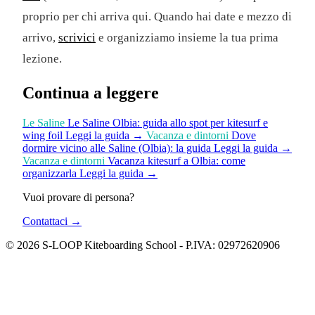
proprio per chi arriva qui. Quando hai date e mezzo di
arrivo,
scrivici
e organizziamo insieme la tua prima
lezione.
Continua a leggere
Le Saline
Le Saline Olbia: guida allo spot per kitesurf e
wing foil
Leggi la guida
→
Vacanza e dintorni
Dove
dormire vicino alle Saline (Olbia): la guida
Leggi la guida
→
Vacanza e dintorni
Vacanza kitesurf a Olbia: come
organizzarla
Leggi la guida
→
Vuoi provare di persona?
Contattaci
→
© 2026 S-LOOP Kiteboarding School - P.IVA: 02972620906